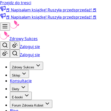
Przejdz do tresci
📕 Napisałam książkę! Ruszyła przedsprzedaż! 📕
📕 Napisałam książkę! Ruszyła przedsprzedaż! 📕
Zdrowy Sukces
Zaloguj sie
Zaloguj sie
Zdrowy Sukces
Sklep
Konsultacje
Diety
E-booki
Forum Zdrowia Kobiet
Blog