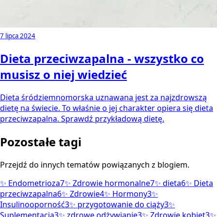
7 lipca 2024
Dieta przeciwzapalna - wszystko co
musisz o niej wiedzieć
Dieta śródziemnomorska uznawana jest za najzdrowszą
dietę na świecie. To właśnie o jej charakter opiera się dieta
przeciwzapalna. Sprawdź przykładową dietę.
Pozostałe tagi
Przejdź do innych tematów powiązanych z blogiem.
✨
Endometrioza
7
✨
Zdrowie hormonalne
7
✨
dieta
6
✨
Dieta
przeciwzapalna
6
✨
Zdrowie
4
✨
Hormony
3
✨
Insulinooporność
3
✨
przygotowanie do ciąży
3
✨
Suplementacja
3
✨
zdrowe odżywianie
3
✨
Zdrowie kobiet
3
✨