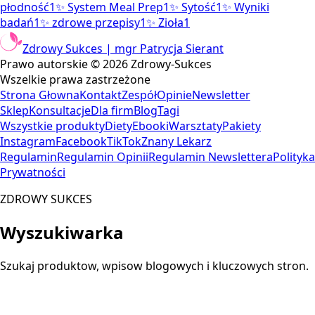
płodność
1
✨
System Meal Prep
1
✨
Sytość
1
✨
Wyniki
badań
1
✨
zdrowe przepisy
1
✨
Zioła
1
Zdrowy Sukces | mgr Patrycja Sierant
Prawo autorskie ©
2026
Zdrowy-Sukces
Wszelkie prawa zastrzeżone
Strona Głowna
Kontakt
Zespół
Opinie
Newsletter
Sklep
Konsultacje
Dla firm
Blog
Tagi
Wszystkie produkty
Diety
Ebooki
Warsztaty
Pakiety
Instagram
Facebook
TikTok
Znany Lekarz
Regulamin
Regulamin Opinii
Regulamin Newslettera
Polityka
Prywatności
ZDROWY SUKCES
Wyszukiwarka
Szukaj produktow, wpisow blogowych i kluczowych stron.