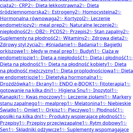
ciąża
2
✨
CRP
2
✨
Dieta lekkostrawna
2
✨
Dieta
śródziemnomorska
2
✨
Estrogeny
2
✨
Homocysteina
2
✨
Hormonalna równowaga
2
✨
Kortyzol
2
✨
Leczenie
endometriozy
2
✨
meal prep
2
✨
Naturalne leczenie
2
✨
niepłodność
2
✨
OB
2
✨
PCOS
2
✨
Przepis
2
✨
Stan zapalny
2
✨
Suplementy na płodność
2
✨
Witaminy
2
✨
Zdrowa dieta
2
✨
Zdrowy styl życia
2
✨
#śniadanie
1
✨
Badania
1
✨
Bagietki
orkiszowe
1
✨
błędy w meal prep
1
✨
Budyń
1
✨
Ciąża w
endometriozie
1
✨
Dieta a niepłodość
1
✨
Dieta i płodność
1
✨
Dieta na płodność
1
✨
Dieta na płodność kobiety
1
✨
Dieta
na płodność mężczyzny
1
✨
Dieta proplodnościowa
1
✨
Dieta
w endometriozie
1
✨
Dietetyka hormonalna
1
✨
Drożdżówka
1
✨
Ekrany
1
✨
ENDO e-BOOK
1
✨
Fitoterapia
1
✨
gotowanie na kilka dni
1
✨
Higiena Snu
1
✨
Inozytol
1
✨
Kanapki
1
✨
Kwas moczowy
1
✨
Leczenie ziołami
1
✨
Markery
stanu zapalnego
1
✨
mealprep
1
✨
Melatonina
1
✨
Niebieskie
Światło
1
✨
Omlet
1
✨
Orkisz
1
✨
Pieczywo
1
✨
Płodność
1
✨
posiłki na kilka dni
1
✨
Produkty wspierające płodność
1
✨
Przepisy
1
✨
Przepisy przeciwzapalne
1
✨
Rytm dobowy
1
✨
Sen
1
✨
Składniki odżywcze
1
✨
Suplementy wspomagające