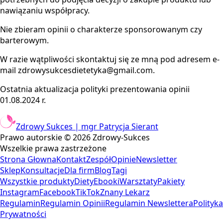
nawiązaniu współpracy.
Nie zbieram opinii o charakterze sponsorowanym czy
barterowym.
W razie wątpliwości skontaktuj się ze mną pod adresem e-
mail zdrowysukcesdietetyka@gmail.com.
Ostatnia aktualizacja polityki prezentowania opinii
01.08.2024 r.
Zdrowy Sukces | mgr Patrycja Sierant
Prawo autorskie ©
2026
Zdrowy-Sukces
Wszelkie prawa zastrzeżone
Strona Głowna
Kontakt
Zespół
Opinie
Newsletter
Sklep
Konsultacje
Dla firm
Blog
Tagi
Wszystkie produkty
Diety
Ebooki
Warsztaty
Pakiety
Instagram
Facebook
TikTok
Znany Lekarz
Regulamin
Regulamin Opinii
Regulamin Newslettera
Polityka
Prywatności