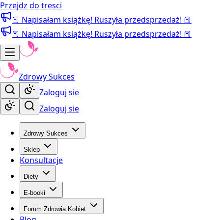
Przejdz do tresci
📕 Napisałam książkę! Ruszyła przedsprzedaż! 📕
📕 Napisałam książkę! Ruszyła przedsprzedaż! 📕
Zdrowy Sukces
Zaloguj sie
Zaloguj sie
Zdrowy Sukces
Sklep
Konsultacje
Diety
E-booki
Forum Zdrowia Kobiet
Blog