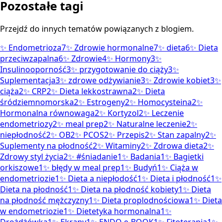
Pozostałe tagi
Przejdź do innych tematów powiązanych z blogiem.
✨
Endometrioza
7
✨
Zdrowie hormonalne
7
✨
dieta
6
✨
Dieta
przeciwzapalna
6
✨
Zdrowie
4
✨
Hormony
3
✨
Insulinooporność
3
✨
przygotowanie do ciąży
3
✨
Suplementacja
3
✨
zdrowe odżywianie
3
✨
Zdrowie kobiet
3
✨
ciąża
2
✨
CRP
2
✨
Dieta lekkostrawna
2
✨
Dieta
śródziemnomorska
2
✨
Estrogeny
2
✨
Homocysteina
2
✨
Hormonalna równowaga
2
✨
Kortyzol
2
✨
Leczenie
endometriozy
2
✨
meal prep
2
✨
Naturalne leczenie
2
✨
niepłodność
2
✨
OB
2
✨
PCOS
2
✨
Przepis
2
✨
Stan zapalny
2
✨
Suplementy na płodność
2
✨
Witaminy
2
✨
Zdrowa dieta
2
✨
Zdrowy styl życia
2
✨
#śniadanie
1
✨
Badania
1
✨
Bagietki
orkiszowe
1
✨
błędy w meal prep
1
✨
Budyń
1
✨
Ciąża w
endometriozie
1
✨
Dieta a niepłodość
1
✨
Dieta i płodność
1
✨
Dieta na płodność
1
✨
Dieta na płodność kobiety
1
✨
Dieta
na płodność mężczyzny
1
✨
Dieta proplodnościowa
1
✨
Dieta
w endometriozie
1
✨
Dietetyka hormonalna
1
✨