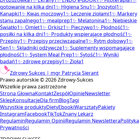
Drożdżówka
1
✨
Ekrany
1
✨
ENDO e-BOOK
1
✨
Fitoterapia
1
✨
gotowanie na kilka dni
1
✨
Higiena Snu
1
✨
Inozytol
1
✨
Kanapki
1
✨
Kwas moczowy
1
✨
Leczenie ziołami
1
✨
Markery
stanu zapalnego
1
✨
mealprep
1
✨
Melatonina
1
✨
Niebieskie
Światło
1
✨
Omlet
1
✨
Orkisz
1
✨
Pieczywo
1
✨
Płodność
1
✨
posiłki na kilka dni
1
✨
Produkty wspierające płodność
1
✨
Przepisy
1
✨
Przepisy przeciwzapalne
1
✨
Rytm dobowy
1
✨
Sen
1
✨
Składniki odżywcze
1
✨
Suplementy wspomagające
płodność
1
✨
System Meal Prep
1
✨
Sytość
1
✨
Wyniki
badań
1
✨
zdrowe przepisy
1
✨
Zioła
1
Zdrowy Sukces | mgr Patrycja Sierant
Prawo autorskie ©
2026
Zdrowy-Sukces
Wszelkie prawa zastrzeżone
Strona Głowna
Kontakt
Zespół
Opinie
Newsletter
Sklep
Konsultacje
Dla firm
Blog
Tagi
Wszystkie produkty
Diety
Ebooki
Warsztaty
Pakiety
Instagram
Facebook
TikTok
Znany Lekarz
Regulamin
Regulamin Opinii
Regulamin Newslettera
Polityka
Prywatności