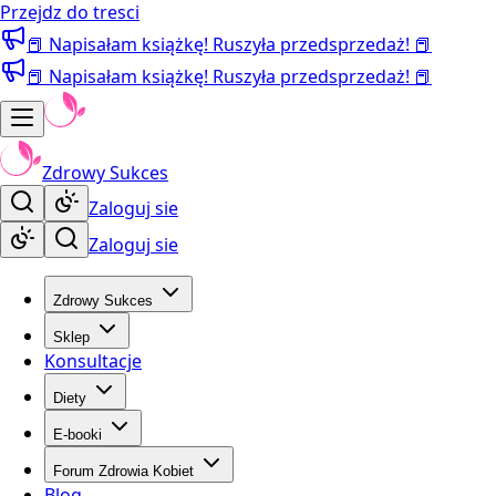
Przejdz do tresci
📕 Napisałam książkę! Ruszyła przedsprzedaż! 📕
📕 Napisałam książkę! Ruszyła przedsprzedaż! 📕
Zdrowy Sukces
Zaloguj sie
Zaloguj sie
Zdrowy Sukces
Sklep
Konsultacje
Diety
E-booki
Forum Zdrowia Kobiet
Blog