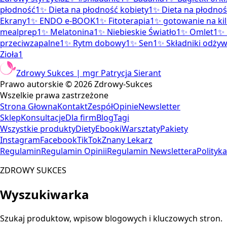
płodność
1
✨
Dieta na płodność kobiety
1
✨
Dieta na płodno
Ekrany
1
✨
ENDO e-BOOK
1
✨
Fitoterapia
1
✨
gotowanie na kil
mealprep
1
✨
Melatonina
1
✨
Niebieskie Światło
1
✨
Omlet
1
✨
przeciwzapalne
1
✨
Rytm dobowy
1
✨
Sen
1
✨
Składniki odży
Zioła
1
Zdrowy Sukces | mgr Patrycja Sierant
Prawo autorskie ©
2026
Zdrowy-Sukces
Wszelkie prawa zastrzeżone
Strona Głowna
Kontakt
Zespół
Opinie
Newsletter
Sklep
Konsultacje
Dla firm
Blog
Tagi
Wszystkie produkty
Diety
Ebooki
Warsztaty
Pakiety
Instagram
Facebook
TikTok
Znany Lekarz
Regulamin
Regulamin Opinii
Regulamin Newslettera
Polityk
ZDROWY SUKCES
Wyszukiwarka
Szukaj produktow, wpisow blogowych i kluczowych stron.