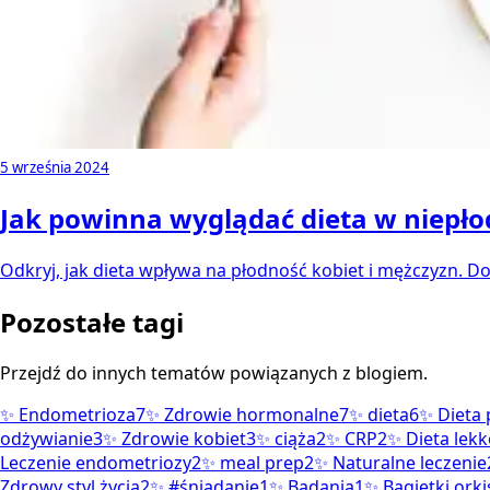
5 września 2024
Jak powinna wyglądać dieta w niepłod
Odkryj, jak dieta wpływa na płodność kobiet i mężczyzn. D
Pozostałe tagi
Przejdź do innych tematów powiązanych z blogiem.
✨
Endometrioza
7
✨
Zdrowie hormonalne
7
✨
dieta
6
✨
Dieta
odżywianie
3
✨
Zdrowie kobiet
3
✨
ciąża
2
✨
CRP
2
✨
Dieta lek
Leczenie endometriozy
2
✨
meal prep
2
✨
Naturalne leczenie
Zdrowy styl życia
2
✨
#śniadanie
1
✨
Badania
1
✨
Bagietki ork