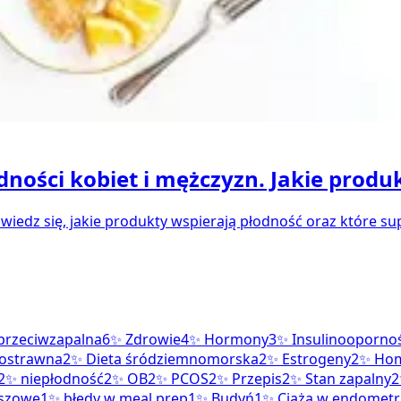
ności kobiet i mężczyzn. Jakie produ
owiedz się, jakie produkty wspierają płodność oraz które s
 przeciwzapalna
6
✨
Zdrowie
4
✨
Hormony
3
✨
Insulinooporno
kostrawna
2
✨
Dieta śródziemnomorska
2
✨
Estrogeny
2
✨
Hom
2
✨
niepłodność
2
✨
OB
2
✨
PCOS
2
✨
Przepis
2
✨
Stan zapalny
2
iszowe
1
✨
błędy w meal prep
1
✨
Budyń
1
✨
Ciąża w endometr