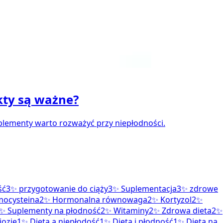
kty są ważne?
uplementy warto rozważyć przy niepłodności.
ść
3
✨
przygotowanie do ciąży
3
✨
Suplementacja
3
✨
zdrowe
ocysteina
2
✨
Hormonalna równowaga
2
✨
Kortyzol
2
✨
✨
Suplementy na płodność
2
✨
Witaminy
2
✨
Zdrowa dieta
2
✨
iozie
1
✨
Dieta a niepłodość
1
✨
Dieta i płodność
1
✨
Dieta na