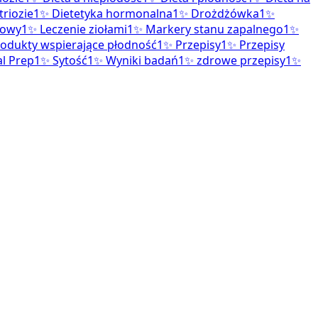
riozie
1
✨
Dietetyka hormonalna
1
✨
Drożdżówka
1
✨
zowy
1
✨
Leczenie ziołami
1
✨
Markery stanu zapalnego
1
✨
odukty wspierające płodność
1
✨
Przepisy
1
✨
Przepisy
l Prep
1
✨
Sytość
1
✨
Wyniki badań
1
✨
zdrowe przepisy
1
✨