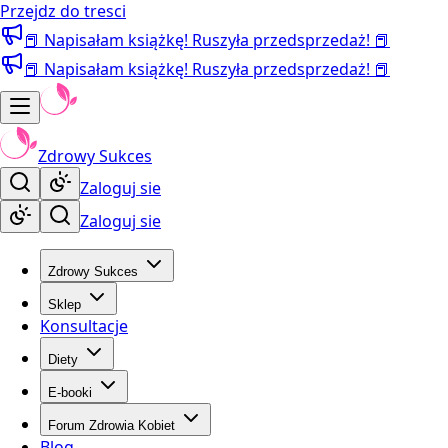
Przejdz do tresci
📕 Napisałam książkę! Ruszyła przedsprzedaż! 📕
📕 Napisałam książkę! Ruszyła przedsprzedaż! 📕
Zdrowy Sukces
Zaloguj sie
Zaloguj sie
Zdrowy Sukces
Sklep
Konsultacje
Diety
E-booki
Forum Zdrowia Kobiet
Blog