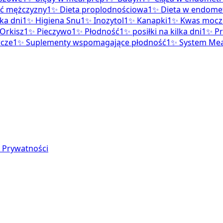
ść mężczyzny
1
✨
Dieta proplodnościowa
1
✨
Dieta w endomet
ka dni
1
✨
Higiena Snu
1
✨
Inozytol
1
✨
Kanapki
1
✨
Kwas moc
Orkisz
1
✨
Pieczywo
1
✨
Płodność
1
✨
posiłki na kilka dni
1
✨
Pr
wcze
1
✨
Suplementy wspomagające płodność
1
✨
System Mea
a Prywatności